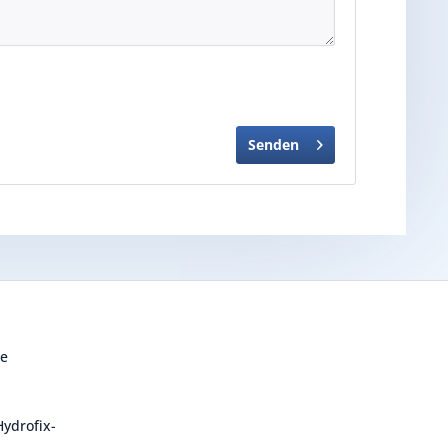
Senden
te
ydrofix-