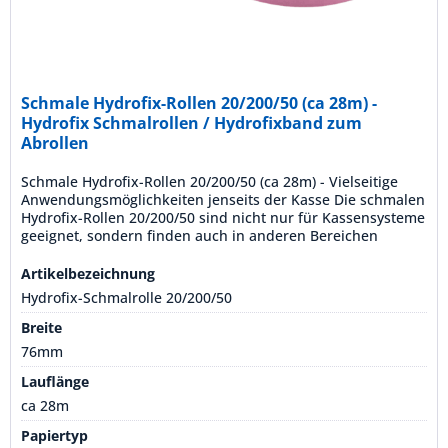
Schmale Hydrofix-Rollen 20/200/50 (ca 28m) -
Hydrofix Schmalrollen / Hydrofixband zum
Abrollen
Schmale Hydrofix-Rollen 20/200/50 (ca 28m) - Vielseitige
Anwendungsmöglichkeiten jenseits der Kasse Die schmalen
Hydrofix-Rollen 20/200/50 sind nicht nur für Kassensysteme
geeignet, sondern finden auch in anderen Bereichen
Anwendung. Mit einer Lauflänge von ca. 28 Metern und
einer Grammatur von 120g sind diese Rollen aus HYDROFIX-
Artikelbezeichnung
Papier besonders robust und langlebig. Sie...
Hydrofix-Schmalrolle 20/200/50
Breite
76mm
Lauflänge
ca 28m
Papiertyp