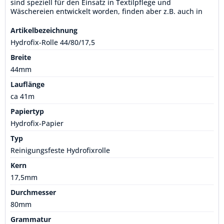
sind speziell für den Einsatz in Textilpflege und
Wäschereien entwickelt worden, finden aber z.B. auch in
der Chemiebranche Anwendung. Mit einer Lauflänge von
ca. 41 Metern und aus waschfestem HYDROFIX-Papier
Artikelbezeichnung
hergestellt, sind diese Rollen eine zuverlässige...
Hydrofix-Rolle 44/80/17,5
Breite
44mm
Lauflänge
ca 41m
Papiertyp
Hydrofix-Papier
Typ
Reinigungsfeste Hydrofixrolle
Kern
17,5mm
Durchmesser
80mm
Grammatur