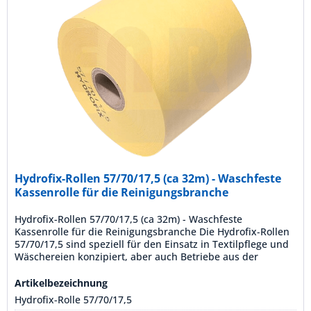
Hydrofix-Rollen 57/70/17,5 (ca 32m) - Waschfeste
Kassenrolle für die Reinigungsbranche
Hydrofix-Rollen 57/70/17,5 (ca 32m) - Waschfeste
Kassenrolle für die Reinigungsbranche Die Hydrofix-Rollen
57/70/17,5 sind speziell für den Einsatz in Textilpflege und
Wäschereien konzipiert, aber auch Betriebe aus der
Chemiebranche schätzen die Resistenz dieser Spezialrollen.
Mit einer Lauflänge von ca. 32 Metern und aus
Artikelbezeichnung
waschfestem HYDROFIX-Papier hergestellt, sind diese...
Hydrofix-Rolle 57/70/17,5