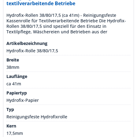
textilverarbeitende Betriebe
Hydrofix-Rollen 38/80/17,5 (ca 41m) - Reinigungsfeste
Kassenrolle für Textilverarbeitende Betriebe Die Hydrofix-
Rollen 38/80/17,5 sind speziell für den Einsatz in
Textilpflege, Wäschereien und Betrieben aus der
Chemiebranche konzipiert Mit einer Lauflänge von ca. 41
Metern und aus waschfestem HYDROFIX-Papier hergestellt,
Artikelbezeichnung
sind diese Rollen eine zuverlässige und langlebige...
Hydrofix-Rolle 38/80/17,5
Breite
38mm
Lauflänge
ca 41m
Papiertyp
Hydrofix-Papier
Typ
Reinigungsfeste Hydrofixrolle
Kern
17,5mm