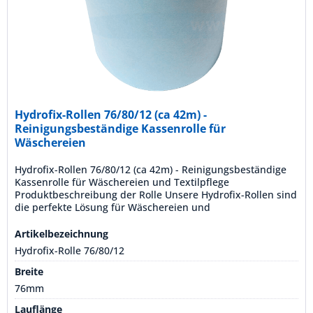
Hydrofix-Rollen 76/80/12 (ca 42m) -
Reinigungsbeständige Kassenrolle für
Wäschereien
Hydrofix-Rollen 76/80/12 (ca 42m) - Reinigungsbeständige
Kassenrolle für Wäschereien und Textilpflege
Produktbeschreibung der Rolle Unsere Hydrofix-Rollen sind
die perfekte Lösung für Wäschereien und
Textilpflegebetriebe, die eine zuverlässige und langlebige
Kassenrolle benötigen. Hergestellt aus hochwertigem,
Artikelbezeichnung
waschfestem HYDROFIX-Papier, sind diese Rollen farbecht
Hydrofix-Rolle 76/80/12
und...
Breite
76mm
Lauflänge