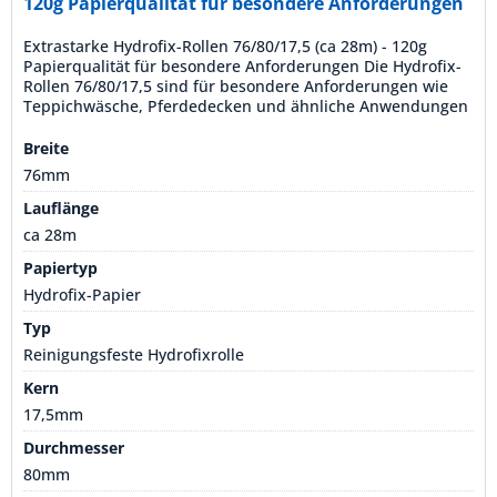
120g Papierqualität für besondere Anforderungen
Extrastarke Hydrofix-Rollen 76/80/17,5 (ca 28m) - 120g
Papierqualität für besondere Anforderungen Die Hydrofix-
Rollen 76/80/17,5 sind für besondere Anforderungen wie
Teppichwäsche, Pferdedecken und ähnliche Anwendungen
konzipiert. Mit einer Lauflänge von ca. 28 Metern und aus
extrastarkem 120g HYDROFIX-Papier hergestellt, sind diese
Breite
Rollen eine besonders robuste und...
76mm
Lauflänge
ca 28m
Papiertyp
Hydrofix-Papier
Typ
Reinigungsfeste Hydrofixrolle
Kern
17,5mm
Durchmesser
80mm