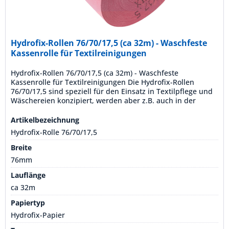
Hydrofix-Rollen 76/70/17,5 (ca 32m) - Waschfeste
Kassenrolle für Textilreinigungen
Hydrofix-Rollen 76/70/17,5 (ca 32m) - Waschfeste
Kassenrolle für Textilreinigungen Die Hydrofix-Rollen
76/70/17,5 sind speziell für den Einsatz in Textilpflege und
Wäschereien konzipiert, werden aber z.B. auch in der
chemieverarbeitenden Industrie verwendet. Mit einer
Lauflänge von ca. 32 Metern und aus waschfestem
Artikelbezeichnung
HYDROFIX-Papier gefertigt, bieten diese Rollen eine...
Hydrofix-Rolle 76/70/17,5
Breite
76mm
Lauflänge
ca 32m
Papiertyp
Hydrofix-Papier